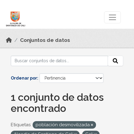
Skip to main content
Datos Abiertos
Conjuntos de datos
Ordenar por
1 conjunto de datos
encontrado
Etiquetas:
población desmovilizada