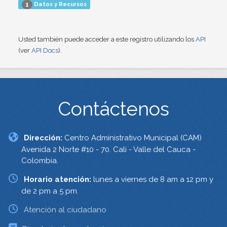
Datos y Recursos
1
Usted también puede acceder a este registro utilizando los
API
(ver
API Docs
).
Contáctenos
Dirección:
Centro Administrativo Municipal (CAM)
Avenida 2 Norte #10 - 70. Cali - Valle del Cauca -
Colombia.
Horario atención:
lunes a viernes de 8 am a 12 pm y
de 2 pm a 5 pm.
Atención al ciudadano