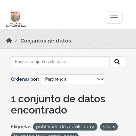
Skip to main content
Datos Abiertos
Conjuntos de datos
Ordenar por
1 conjunto de datos
encontrado
Etiquetas:
población desmovilizada
Cali