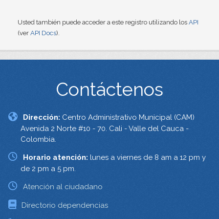
Usted también puede acceder a este registro utilizando los
API
(ver
API Docs
).
Contáctenos
Dirección:
Centro Administrativo Municipal (CAM)
Avenida 2 Norte #10 - 70. Cali - Valle del Cauca -
Colombia.
Horario atención:
lunes a viernes de 8 am a 12 pm y
de 2 pm a 5 pm.
Atención al ciudadano
Directorio dependencias