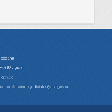
 222 195
7+2) 887 9020
.gov.co
es:
notificacionesjudiciales@cali.gov.co