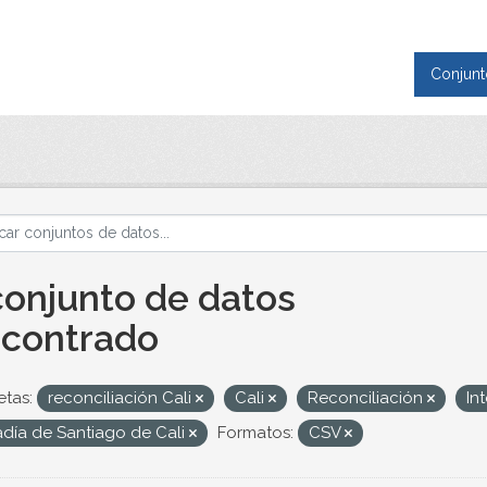
Conjunt
conjunto de datos
contrado
etas:
reconciliación Cali
Cali
Reconciliación
In
adía de Santiago de Cali
Formatos:
CSV