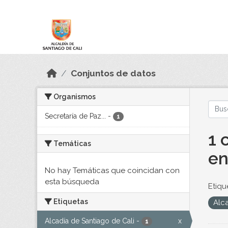
Skip to main content
Datos Abiertos
Conjuntos de datos
Organismos
Secretaría de Paz...
-
1
1 
Temáticas
en
No hay Temáticas que coincidan con
esta búsqueda
Etiqu
Etiquetas
Alc
Alcadía de Santiago de Cali
-
x
1