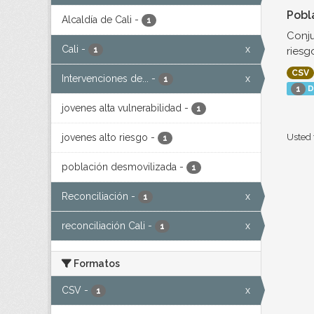
Pobl
Alcaldía de Cali
-
1
Conju
Cali
-
x
riesg
1
CSV
Intervenciones de...
-
x
1
D
1
jovenes alta vulnerabilidad
-
1
jovenes alto riesgo
-
Usted 
1
población desmovilizada
-
1
Reconciliación
-
x
1
reconciliación Cali
-
x
1
Formatos
CSV
-
x
1