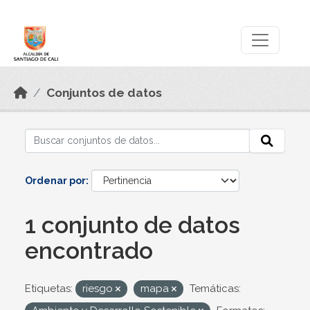
Skip to main content
Datos Abiertos
Conjuntos de datos
Ordenar por
1 conjunto de datos
encontrado
Etiquetas:
riesgo
mapa
Temáticas: