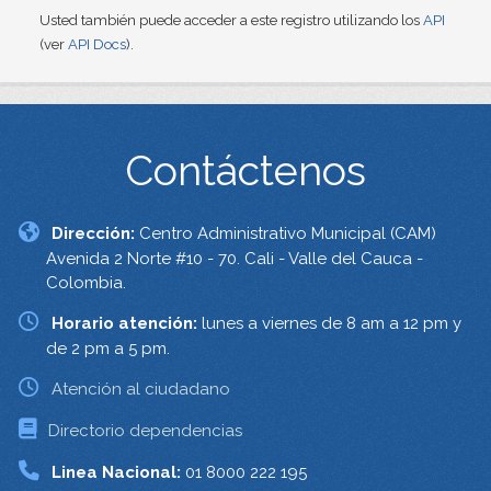
Usted también puede acceder a este registro utilizando los
API
(ver
API Docs
).
Contáctenos
Dirección:
Centro Administrativo Municipal (CAM)
Avenida 2 Norte #10 - 70. Cali - Valle del Cauca -
Colombia.
Horario atención:
lunes a viernes de 8 am a 12 pm y
de 2 pm a 5 pm.
Atención al ciudadano
Directorio dependencias
Linea Nacional:
01 8000 222 195