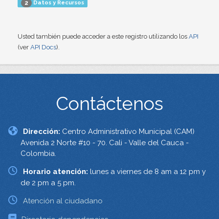
Datos y Recursos
2
Usted también puede acceder a este registro utilizando los
API
(ver
API Docs
).
Contáctenos
Dirección:
Centro Administrativo Municipal (CAM)
Avenida 2 Norte #10 - 70. Cali - Valle del Cauca -
Colombia.
Horario atención:
lunes a viernes de 8 am a 12 pm y
de 2 pm a 5 pm.
Atención al ciudadano