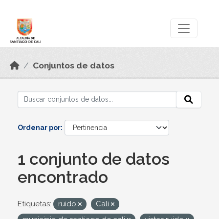
Skip to main content
Datos Abiertos
Conjuntos de datos
Ordenar por
1 conjunto de datos
encontrado
Etiquetas:
ruido
Cali