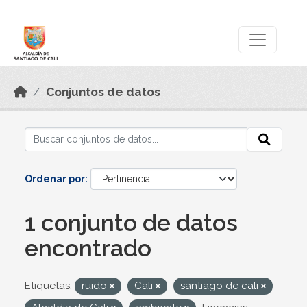
Skip to main content
Datos Abiertos
Conjuntos de datos
Ordenar por
1 conjunto de datos
encontrado
Etiquetas:
ruido
Cali
santiago de cali