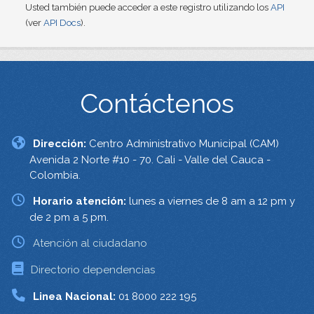
Usted también puede acceder a este registro utilizando los
API
(ver
API Docs
).
Contáctenos
Dirección:
Centro Administrativo Municipal (CAM)
Avenida 2 Norte #10 - 70. Cali - Valle del Cauca -
Colombia.
Horario atención:
lunes a viernes de 8 am a 12 pm y
de 2 pm a 5 pm.
Atención al ciudadano
Directorio dependencias
Linea Nacional:
01 8000 222 195