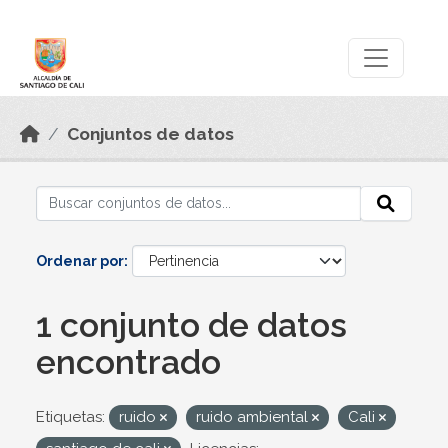
Skip to main content
Datos Abiertos
Conjuntos de datos
Ordenar por
1 conjunto de datos
encontrado
Etiquetas:
ruido
ruido ambiental
Cali