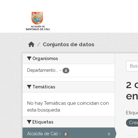
Skip to main content
Datos Abiertos
Conjuntos de datos
Organismos
Departamento...
-
2
2 
Temáticas
en
No hay Temáticas que coincidan con
esta búsqueda
Etiqu
Etiquetas
Cre
Alcaldía de Cali
-
x
2