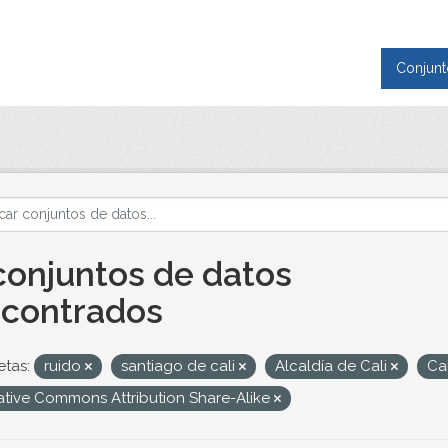
Conjunt
conjuntos de datos
contrados
etas:
ruido
santiago de cali
Alcaldía de Cali
Ca
ative Commons Attribution Share-Alike