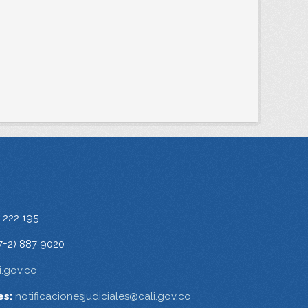
 222 195
7+2) 887 9020
.gov.co
es:
notificacionesjudiciales@cali.gov.co