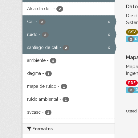
Dato
Alcaldía de...
-
2
Desde
Cali
-
x
Siste
2
CSV
ruido
-
x
2
D
3
santiago de cali
-
x
2
Mapa
ambiente
-
1
Mapa 
Ingen
dagma
-
1
PDF
mapa de ruido
-
1
D
2
ruido ambiental
-
1
Usted 
svcasc
-
1
Formatos