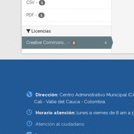
CSV
-
1
PDF
-
1
Licencias
Creative Commons...
-
x
2
Dirección:
Centro Administrativo Municipal (C
Cali - Valle del Cauca - Colombia.
Horario atención:
lunes a viernes de 8 am a 
Atención al ciudadano