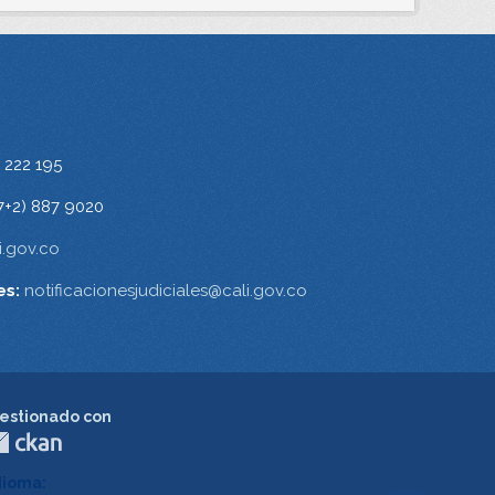
 222 195
7+2) 887 9020
.gov.co
es:
notificacionesjudiciales@cali.gov.co
estionado con
dioma