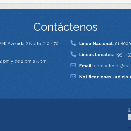
Contáctenos
AM) Avenida 2 Norte #10 - 70.
Linea Nacional:
01 8000
Lineas Locales:
195 - (5
12 pm y de 2 pm a 5 pm.
Email:
contactenos@cali
Notificaciones Judicial
G
I