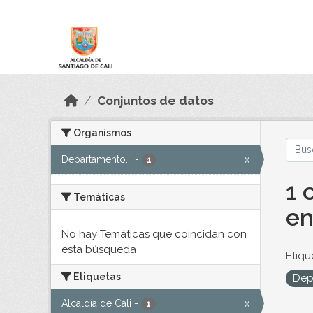
Skip to main content
Datos Abiertos
Conjuntos de datos
Organismos
Departamento...
-
x
1
1 
Temáticas
en
No hay Temáticas que coincidan con
esta búsqueda
Etiqu
Etiquetas
Dep
Alcaldía de Cali
-
x
1