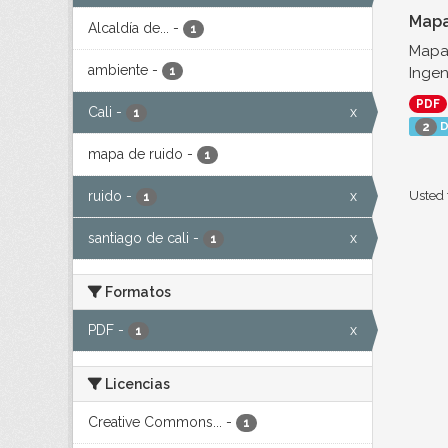
Mapa
Alcaldía de...
-
1
Mapa 
ambiente
-
Ingen
1
PDF
Cali
-
x
1
D
2
mapa de ruido
-
1
ruido
-
x
Usted 
1
santiago de cali
-
x
1
Formatos
PDF
-
x
1
Licencias
Creative Commons...
-
1