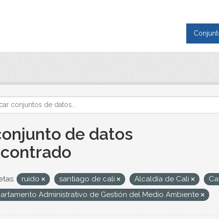
Conjunt
conjunto de datos
contrado
etas:
ruido
santiago de cali
Alcaldía de Cali
Ca
artamento Administrativo de Gestión del Medio Ambiente