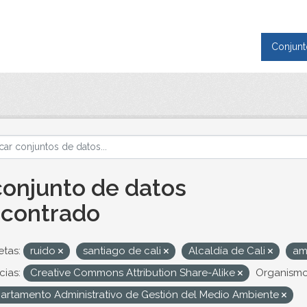
Conjunt
conjunto de datos
contrado
etas:
ruido
santiago de cali
Alcaldía de Cali
am
cias:
Creative Commons Attribution Share-Alike
Organismo
artamento Administrativo de Gestión del Medio Ambiente