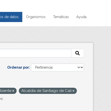
os de datos
Organismos
Temáticas
Ayuda
Ordenar por
biente
Alcaldía de Santiago de Cali
s: