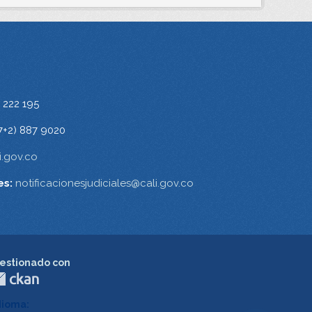
 222 195
7+2) 887 9020
.gov.co
es:
notificacionesjudiciales@cali.gov.co
estionado con
dioma