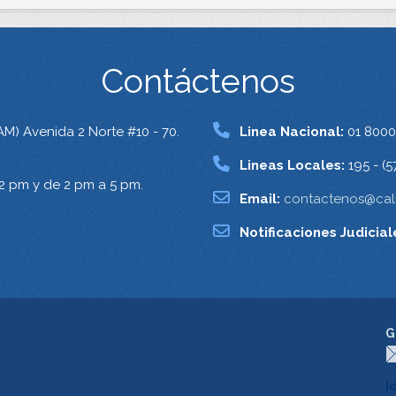
Contáctenos
AM) Avenida 2 Norte #10 - 70.
Linea Nacional:
01 8000
Lineas Locales:
195 - (5
12 pm y de 2 pm a 5 pm.
Email:
contactenos@cali
Notificaciones Judicial
G
I