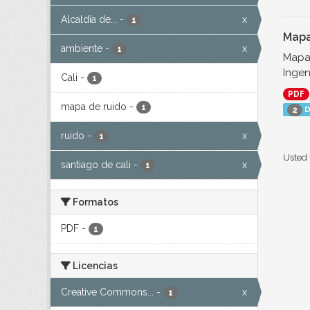
Alcaldía de...
-
x
1
Mapa
ambiente
-
x
1
Mapa 
Ingen
Cali
-
1
PDF
mapa de ruido
-
1
D
2
ruido
-
x
1
Usted 
santiago de cali
-
x
1
Formatos
PDF
-
1
Licencias
Creative Commons...
-
x
1