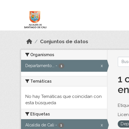
Skip to main content
Datos Abiertos
Conjuntos de datos
Organismos
Departamento...
-
x
1
1 
Temáticas
en
No hay Temáticas que coincidan con
esta búsqueda
Etiqu
Etiquetas
Licen
Dep
Alcaldía de Cali
-
x
1