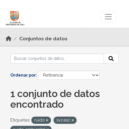
Skip to main content
Datos Abiertos
Conjuntos de datos
Ordenar por
1 conjunto de datos
encontrado
Etiquetas:
ruido
svcasc