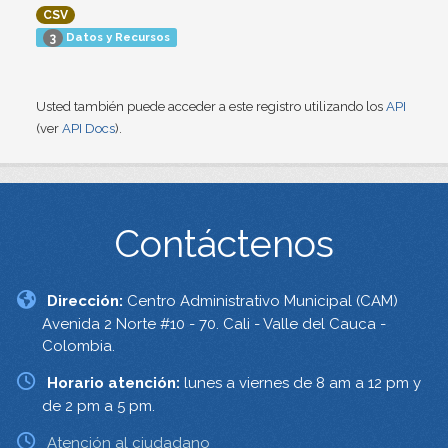
CSV
Datos y Recursos
3
Usted también puede acceder a este registro utilizando los
API
(ver
API Docs
).
Contáctenos
Dirección:
Centro Administrativo Municipal (CAM)
Avenida 2 Norte #10 - 70. Cali - Valle del Cauca -
Colombia.
Horario atención:
lunes a viernes de 8 am a 12 pm y
de 2 pm a 5 pm.
Atención al ciudadano