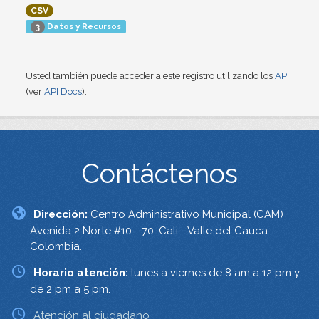
CSV
Datos y Recursos
3
Usted también puede acceder a este registro utilizando los
API
(ver
API Docs
).
Contáctenos
Dirección:
Centro Administrativo Municipal (CAM)
Avenida 2 Norte #10 - 70. Cali - Valle del Cauca -
Colombia.
Horario atención:
lunes a viernes de 8 am a 12 pm y
de 2 pm a 5 pm.
Atención al ciudadano