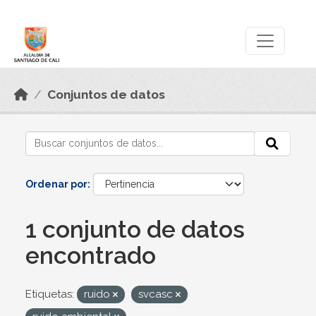
Skip to main content
Datos Abiertos
Conjuntos de datos
Ordenar por
1 conjunto de datos
encontrado
Etiquetas:
ruido
svcasc