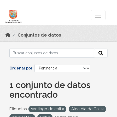
Skip to main content
Datos Abiertos
Conjuntos de datos
Ordenar por
1 conjunto de datos
encontrado
Etiquetas:
santiago de cali
Alcaldía de Cali