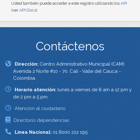
Usted también puede acceder a este registro utilizando los
API
(ver
API Docs
).
Contáctenos
Dirección:
Centro Administrativo Municipal (CAM)
Avenida 2 Norte #10 - 70. Cali - Valle del Cauca -
Colombia.
Horario atención:
lunes a viernes de 8 am a 12 pm y
de 2 pm a 5 pm.
Atención al ciudadano
Directorio dependencias
Linea Nacional:
01 8000 222 195