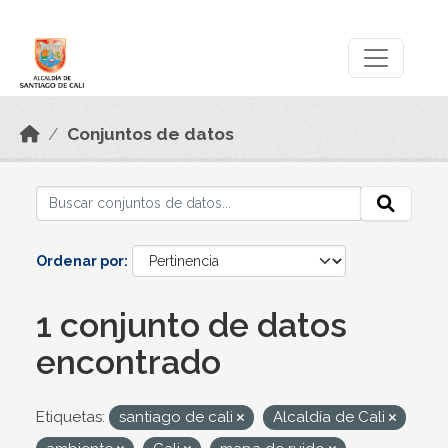
Skip to main content
Datos Abiertos
Conjuntos de datos
Ordenar por
1 conjunto de datos
encontrado
Etiquetas:
santiago de cali
Alcaldía de Cali