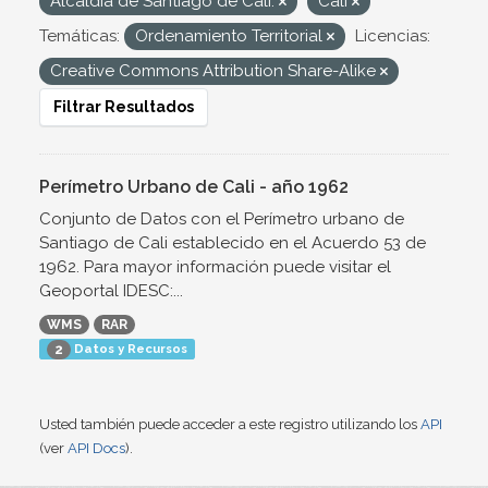
Alcaldía de Santiago de Cali.
Cali
Temáticas:
Ordenamiento Territorial
Licencias:
Creative Commons Attribution Share-Alike
Filtrar Resultados
Perímetro Urbano de Cali - año 1962
Conjunto de Datos con el Perímetro urbano de
Santiago de Cali establecido en el Acuerdo 53 de
1962. Para mayor información puede visitar el
Geoportal IDESC:...
WMS
RAR
Datos y Recursos
2
Usted también puede acceder a este registro utilizando los
API
(ver
API Docs
).