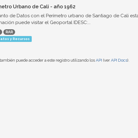
metro Urbano de Cali - año 1962
nto de Datos con el Perímetro urbano de Santiago de Cali est
mación puede visitar el Geoportal IDESC:...
RAR
atos y Recursos
también puede acceder a este registro utilizando los
API
(ver
API Docs
).