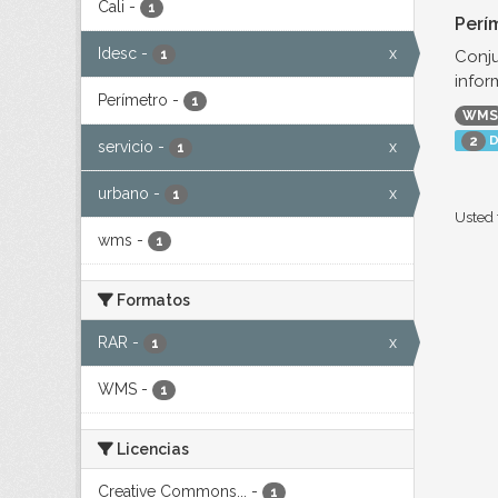
Cali
-
1
Perí
Idesc
-
x
Conju
1
infor
Perímetro
-
1
WMS
D
2
servicio
-
x
1
urbano
-
x
1
Usted 
wms
-
1
Formatos
RAR
-
x
1
WMS
-
1
Licencias
Creative Commons...
-
1