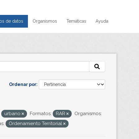
os de datos
Organismos
Temáticas
Ayuda
Ordenar por
urbano
Formatos:
RAR
Organismos:
s:
Ordenamiento Territorial