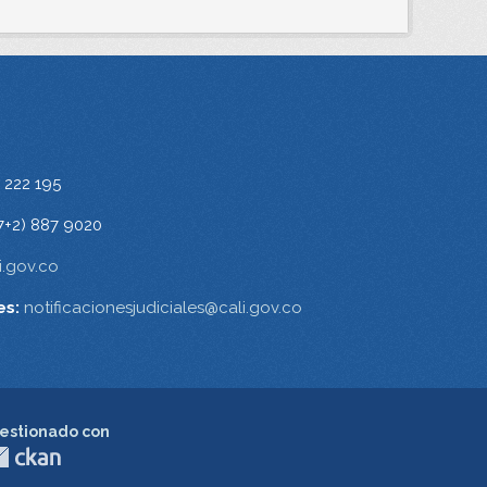
 222 195
7+2) 887 9020
.gov.co
es:
notificacionesjudiciales@cali.gov.co
estionado con