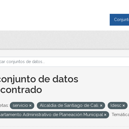
Conjunt
conjunto de datos
contrado
etas:
servicio
Alcaldía de Santiago de Cali.
Idesc
artamento Administrativo de Planeación Municipal
Temática