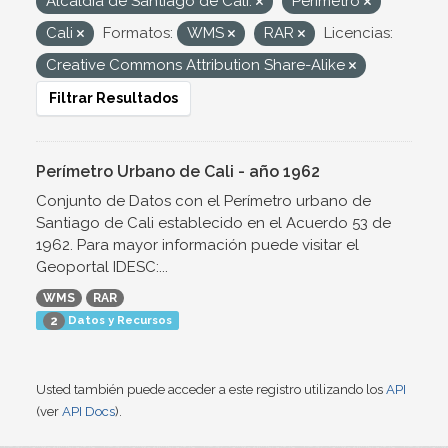
Alcaldía de Santiago de Cali.
Perímetro
Cali
Formatos:
WMS
RAR
Licencias:
Creative Commons Attribution Share-Alike
Filtrar Resultados
Perímetro Urbano de Cali - año 1962
Conjunto de Datos con el Perímetro urbano de
Santiago de Cali establecido en el Acuerdo 53 de
1962. Para mayor información puede visitar el
Geoportal IDESC:...
WMS
RAR
Datos y Recursos
2
Usted también puede acceder a este registro utilizando los
API
(ver
API Docs
).