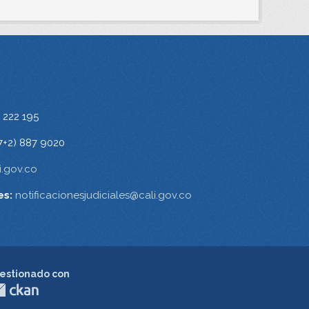
 222 195
7+2) 887 9020
.gov.co
es:
notificacionesjudiciales@cali.gov.co
estionado con