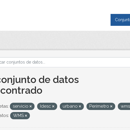
Conjunt
conjunto de datos
contrado
etas:
servicio
Idesc
urbano
Perímetro
wm
tos:
WMS