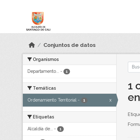
Skip to main content
Datos Abiertos
Conjuntos de datos
Organismos
Departamento...
-
1
1 
Temáticas
en
Ordenamiento Territorial
-
x
1
Etiqu
Etiquetas
Forma
Alcaldía de...
-
1