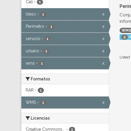
Cali
-
1
Perí
Idesc
-
x
Conju
1
infor
Perímetro
-
x
1
WMS
D
2
servicio
-
x
1
urbano
-
x
1
Usted 
wms
-
x
1
Formatos
RAR
-
1
WMS
-
x
1
Licencias
Creative Commons...
-
1