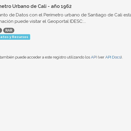
metro Urbano de Cali - año 1962
nto de Datos con el Perímetro urbano de Santiago de Cali est
mación puede visitar el Geoportal IDESC:...
RAR
atos y Recursos
también puede acceder a este registro utilizando los
API
(ver
API Docs
).