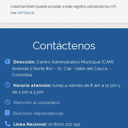
Usted también puede acceder a este registro utilizando los
API
(ver
API Docs
).
Contáctenos
Dirección:
Centro Administrativo Municipal (CAM)
Avenida 2 Norte #10 - 70. Cali - Valle del Cauca -
Colombia.
Horario atención:
lunes a viernes de 8 am a 12 pm y
de 2 pm a 5 pm.
Atención al ciudadano
Directorio dependencias
Linea Nacional:
01 8000 222 195