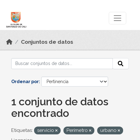
Skip to main content
Datos Abiertos
Conjuntos de datos
Ordenar por
1 conjunto de datos
encontrado
Etiquetas:
servicio
Perímetro
urbano