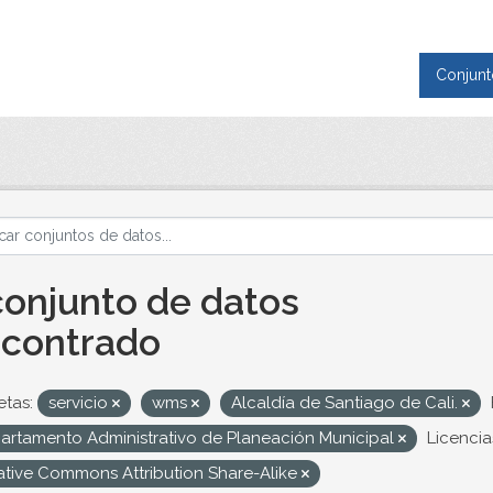
Conjunt
conjunto de datos
contrado
etas:
servicio
wms
Alcaldía de Santiago de Cali.
artamento Administrativo de Planeación Municipal
Licencia
ative Commons Attribution Share-Alike