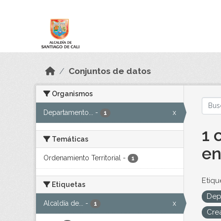
Skip to main content
Datos Abiertos
Conjuntos de datos
Organismos
Departamento...
-
x
1
1 
Temáticas
en
Ordenamiento Territorial
-
1
Etiqu
Etiquetas
Dep
Alcaldía de...
-
x
1
Cre