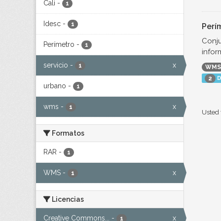
Cali
-
1
Idesc
-
1
Perí
Conju
Perímetro
-
1
infor
servicio
-
x
1
WMS
D
2
urbano
-
1
wms
-
x
1
Usted 
Formatos
RAR
-
1
WMS
-
x
1
Licencias
Creative Commons...
-
x
1