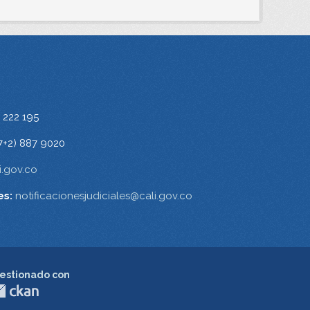
 222 195
7+2) 887 9020
.gov.co
es:
notificacionesjudiciales@cali.gov.co
estionado con