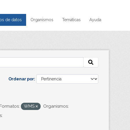
os de datos
Organismos
Temáticas
Ayuda
Ordenar por
Formatos:
WMS
Organismos:
s: