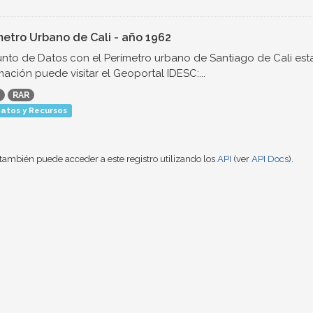
metro Urbano de Cali - año 1962
nto de Datos con el Perímetro urbano de Santiago de Cali est
mación puede visitar el Geoportal IDESC:...
RAR
atos y Recursos
también puede acceder a este registro utilizando los
API
(ver
API Docs
).