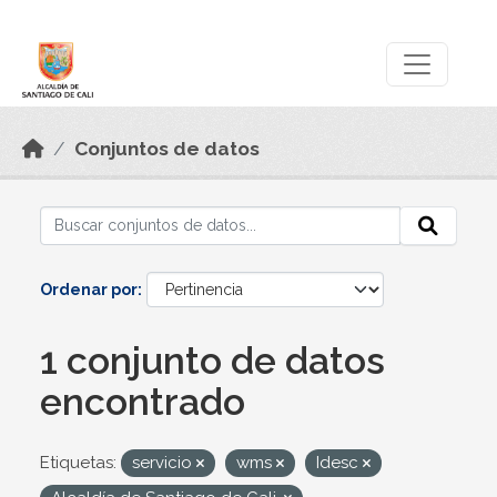
Skip to main content
Datos Abiertos
Conjuntos de datos
Ordenar por
1 conjunto de datos
encontrado
Etiquetas:
servicio
wms
Idesc