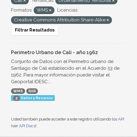
Cali
Temáticas:
Ordenamiento Territorial
Formatos:
WMS
Licencias:
Creative Commons Attribution Share-Alike
Filtrar Resultados
Perímetro Urbano de Cali - año 1962
Conjunto de Datos con el Perímetro urbano de
Santiago de Cali establecido en el Acuerdo 53 de
1962. Para mayor información puede visitar el
Geoportal IDESC:...
WMS
RAR
Datos y Recursos
2
Usted también puede acceder a este registro utilizando los
API
(ver
API Docs
).