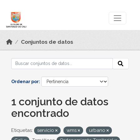
Skip to main content
Datos Abiertos
Conjuntos de datos
Ordenar por
1 conjunto de datos
encontrado
Etiquetas:
servicio
wms
urbano