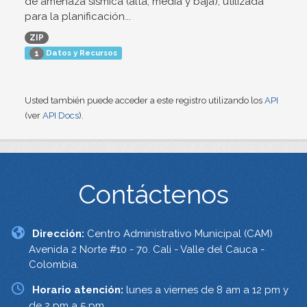
de amenaza sísmica (alta, media y baja), utilizada
para la planificación...
ZIP
Datos y Recursos
1
Usted también puede acceder a este registro utilizando los
API
(ver
API Docs
).
Contáctenos
Dirección:
Centro Administrativo Municipal (CAM)
Avenida 2 Norte #10 - 70. Cali - Valle del Cauca -
Colombia.
Horario atención:
lunes a viernes de 8 am a 12 pm y
de 2 pm a 5 pm.