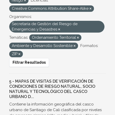
riesgo
Licencias:
Creative Commons Attribution Share-Alike
Organismos:
Secretaría de Gestión del Riesgo de
Emergencias y Desastres
Temáticas:
Ordenamiento Territorial
Ambiente y Desarrollo Sostenible
Formatos:
ZIP
Filtrar Resultados
5 - MAPAS DE VISITAS DE VERIFICACIÓN DE
CONDICIONES DE RIESGO NATURAL, SOCIO
NATURAL Y TECNOLÓGICO DEL CASCO
URBANO D...
Contiene la información geográfica del casco
urbano de Santiago de Cali clasificada por niveles