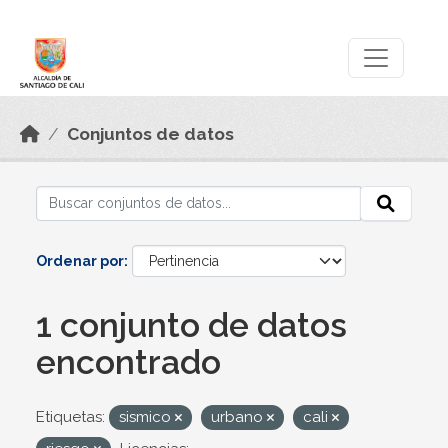
Skip to main content
Datos Abiertos
Conjuntos de datos
Ordenar por
1 conjunto de datos
encontrado
Etiquetas:
sismico
urbano
cali