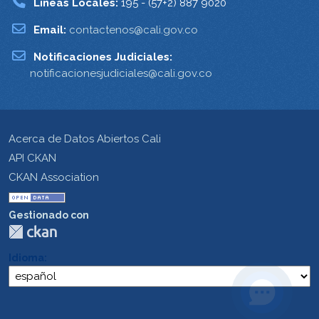
Lineas Locales:
195 - (57+2) 887 9020
Email:
contactenos@cali.gov.co
Notificaciones Judiciales:
notificacionesjudiciales@cali.gov.co
Acerca de Datos Abiertos Cali
API CKAN
CKAN Association
Gestionado con
Idioma