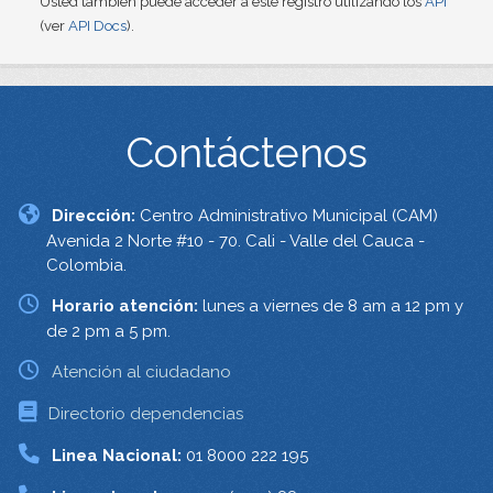
Usted también puede acceder a este registro utilizando los
API
(ver
API Docs
).
Contáctenos
Dirección:
Centro Administrativo Municipal (CAM)
Avenida 2 Norte #10 - 70. Cali - Valle del Cauca -
Colombia.
Horario atención:
lunes a viernes de 8 am a 12 pm y
de 2 pm a 5 pm.
Atención al ciudadano
Directorio dependencias
Linea Nacional:
01 8000 222 195