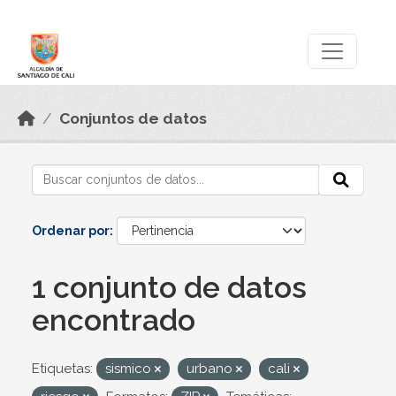
Skip to main content
Datos Abiertos
Conjuntos de datos
Ordenar por
1 conjunto de datos
encontrado
Etiquetas:
sismico
urbano
cali