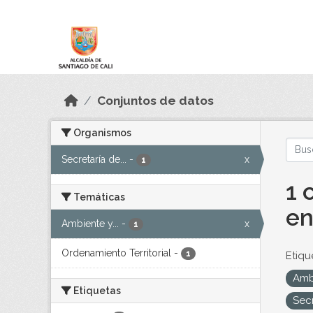
Skip to main content
Datos Abiertos
Conjuntos de datos
Organismos
Secretaría de...
-
x
1
1 
Temáticas
en
Ambiente y...
-
x
1
Ordenamiento Territorial
-
1
Etiqu
Amb
Etiquetas
Sec