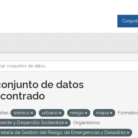
Conjunt
conjunto de datos
contrado
etas:
sismico
urbano
riesgo
mapa
Formatos
iente y Desarrollo Sostenible
Organismos:
retaría de Gestión del Riesgo de Emergencias y Desastres