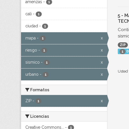
amenzas
-
1
cali
-
1
5 - 
TECN
ciudad
-
1
Conti
sísmic
mapa
-
x
1
ZIP
riesgo
-
x
1
D
1
sismico
-
x
1
Usted 
urbano
-
x
1
Formatos
ZIP
-
x
1
Licencias
Creative Commons...
-
1