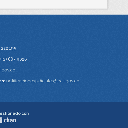
 222 195
7+2) 887 9020
.gov.co
es:
notificacionesjudiciales@cali.gov.co
estionado con