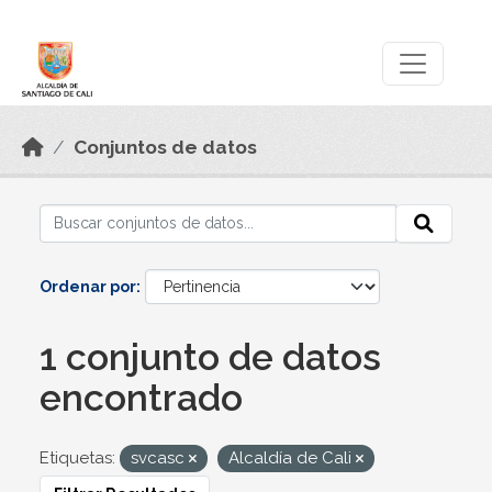
Skip to main content
Datos Abiertos
Conjuntos de datos
Ordenar por
1 conjunto de datos
encontrado
Etiquetas:
svcasc
Alcaldía de Cali