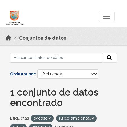
Skip to main content
Datos Abiertos
Conjuntos de datos
Ordenar por
1 conjunto de datos
encontrado
Etiquetas:
svcasc
ruido ambiental