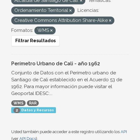
Alcaldía de Santiago de Cali.
Temáticas:
Ordenamiento Territorial
Licencias:
Creative Commons Attribution Share-Alike
Formatos:
WMS
Filtrar Resultados
Perímetro Urbano de Cali - año 1962
Conjunto de Datos con el Perímetro urbano de
Santiago de Cali establecido en el Acuerdo 53 de
1962. Para mayor información puede visitar el
Geoportal IDESC:...
WMS
RAR
Datos y Recursos
2
Usted también puede acceder a este registro utilizando los
API
(ver
API Docs
).