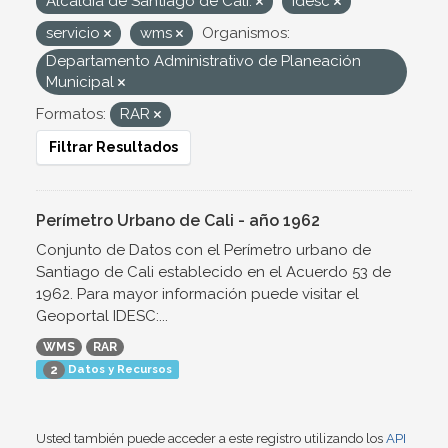
Alcaldía de Santiago de Cali.
Idesc
servicio
wms
Organismos:
Departamento Administrativo de Planeación
Municipal
Formatos:
RAR
Filtrar Resultados
Perímetro Urbano de Cali - año 1962
Conjunto de Datos con el Perímetro urbano de
Santiago de Cali establecido en el Acuerdo 53 de
1962. Para mayor información puede visitar el
Geoportal IDESC:...
WMS
RAR
Datos y Recursos
2
Usted también puede acceder a este registro utilizando los
API