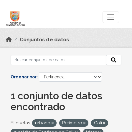
Skip to main content
Datos Abiertos
Conjuntos de datos
Ordenar por
1 conjunto de datos
encontrado
Etiquetas:
urbano
Perímetro
Cali