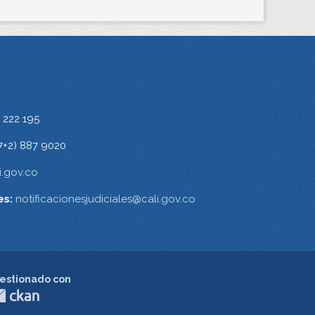
 222 195
7+2) 887 9020
.gov.co
es:
notificacionesjudiciales@cali.gov.co
estionado con