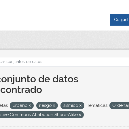
Conjunt
conjunto de datos
contrado
etas:
urbano
riesgo
sismico
Temáticas:
Ordenam
ative Commons Attribution Share-Alike