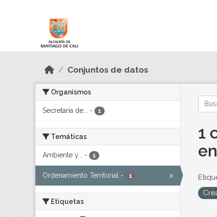
Skip to main content
Datos Abiertos
Conjuntos de datos
Organismos
Secretaría de...
-
1
1 
Temáticas
en
Ambiente y...
-
1
Ordenamiento Territorial
-
x
1
Etiqu
Cre
Etiquetas