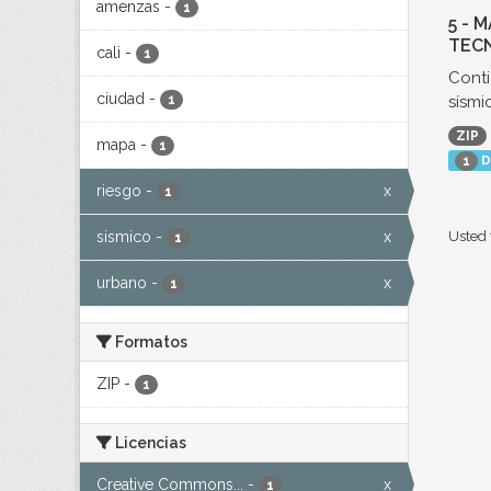
amenzas
-
1
5 - 
TECN
cali
-
1
Conti
ciudad
-
sísmic
1
ZIP
mapa
-
1
D
1
riesgo
-
x
1
sismico
-
x
Usted 
1
urbano
-
x
1
Formatos
ZIP
-
1
Licencias
Creative Commons...
-
x
1