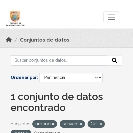
Skip to main content
Datos Abiertos
Conjuntos de datos
Ordenar por
1 conjunto de datos
encontrado
Etiquetas:
urbano
servicio
Cali