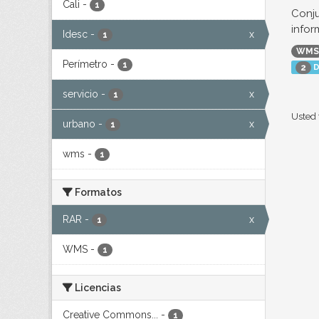
Cali
-
1
Conju
infor
Idesc
-
x
1
WMS
Perímetro
-
1
D
2
servicio
-
x
1
Usted 
urbano
-
x
1
wms
-
1
Formatos
RAR
-
x
1
WMS
-
1
Licencias
Creative Commons...
-
1