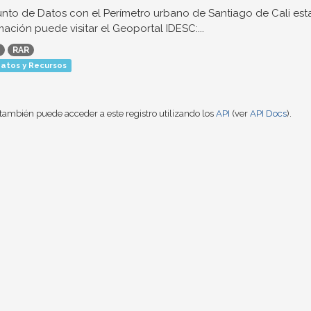
nto de Datos con el Perímetro urbano de Santiago de Cali est
mación puede visitar el Geoportal IDESC:...
RAR
atos y Recursos
también puede acceder a este registro utilizando los
API
(ver
API Docs
).