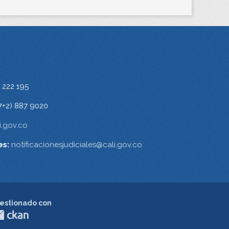
 222 195
7+2) 887 9020
.gov.co
es:
notificacionesjudiciales@cali.gov.co
estionado con