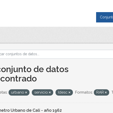
Conjunt
conjunto de datos
contrado
etas:
urbano
servicio
Idesc
Formatos:
RAR
metro Urbano de Cali - año 1962