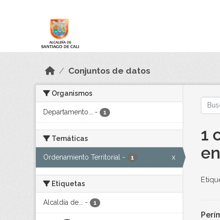
Skip to main content
Datos Abiertos
Conjuntos de datos
Organismos
Departamento...
-
1
1 
Temáticas
en
Ordenamiento Territorial
-
x
1
Etiqu
Etiquetas
Alcaldía de...
-
1
Perí