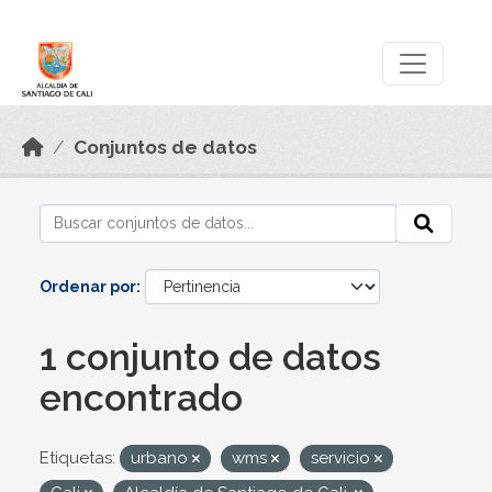
Skip to main content
Datos Abiertos
Conjuntos de datos
Ordenar por
1 conjunto de datos
encontrado
Etiquetas:
urbano
wms
servicio