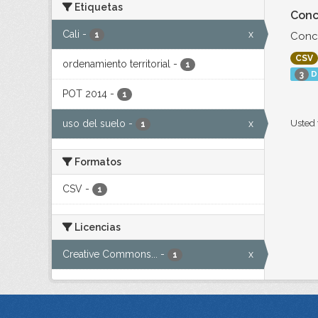
Etiquetas
Conc
Cali
-
x
Conce
1
CSV
ordenamiento territorial
-
1
D
3
POT 2014
-
1
uso del suelo
-
x
Usted 
1
Formatos
CSV
-
1
Licencias
Creative Commons...
-
x
1