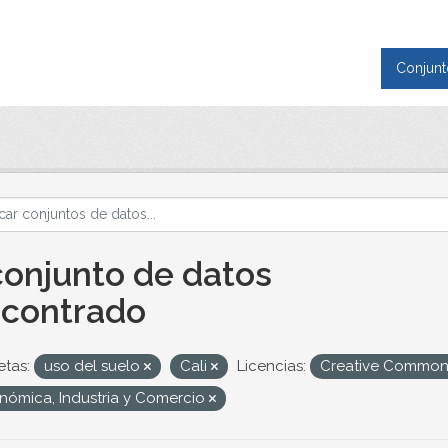
Conjunt
conjunto de datos
contrado
etas:
uso del suelo
Cali
Licencias:
Creative Commons
nómica, Industria y Comercio