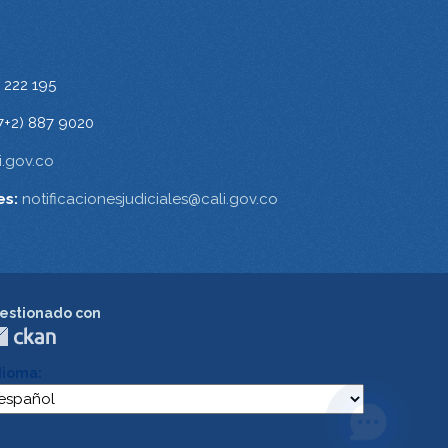
 222 195
7+2) 887 9020
.gov.co
es:
notificacionesjudiciales@cali.gov.co
estionado con
dioma