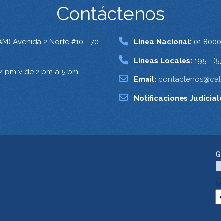
Contáctenos
AM) Avenida 2 Norte #10 - 70.
Linea Nacional:
01 8000
Lineas Locales:
195 - (5
12 pm y de 2 pm a 5 pm.
Email:
contactenos@cali
Notificaciones Judicial
G
I