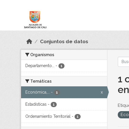
Skip to main content
Datos Abiertos
Conjuntos de datos
Organismos
Departamento...
-
1
1 
Temáticas
en
Económica,...
-
x
1
Estadísticas
-
1
Etiqu
Eco
Ordenamiento Territorial
-
1