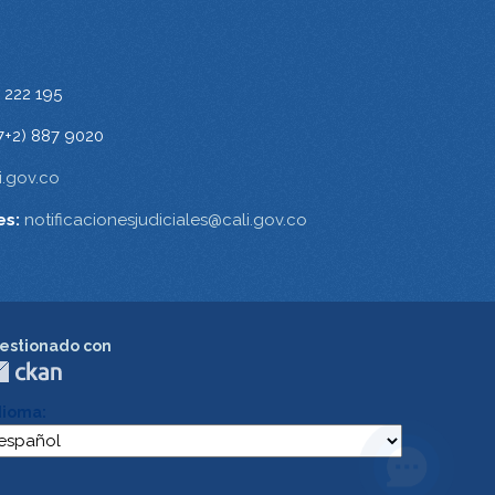
 222 195
7+2) 887 9020
.gov.co
es:
notificacionesjudiciales@cali.gov.co
estionado con
dioma