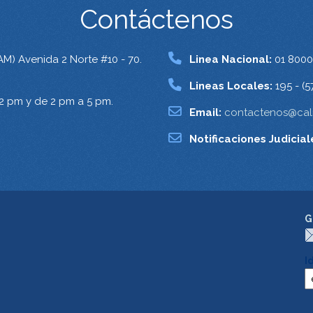
Contáctenos
AM) Avenida 2 Norte #10 - 70.
Linea Nacional:
01 8000
Lineas Locales:
195 - (5
12 pm y de 2 pm a 5 pm.
Email:
contactenos@cali
Notificaciones Judicial
G
I