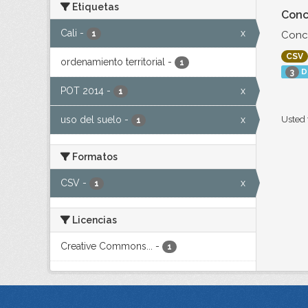
Etiquetas
Conc
Cali
-
x
Conce
1
CSV
ordenamiento territorial
-
1
D
3
POT 2014
-
x
1
uso del suelo
-
x
Usted 
1
Formatos
CSV
-
x
1
Licencias
Creative Commons...
-
1