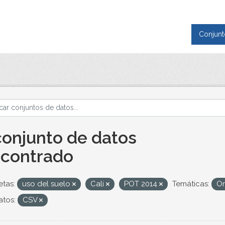
Conjunt
conjunto de datos
contrado
etas:
uso del suelo
Cali
POT 2014
Temáticas:
Or
tos:
CSV