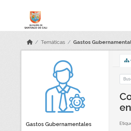
Skip to main content
Datos Abiertos
Temáticas
Gastos Gubernamenta
Co
en
Etiqu
Gastos Gubernamentales