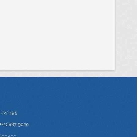
 222 195
7+2) 887 9020
.gov.co