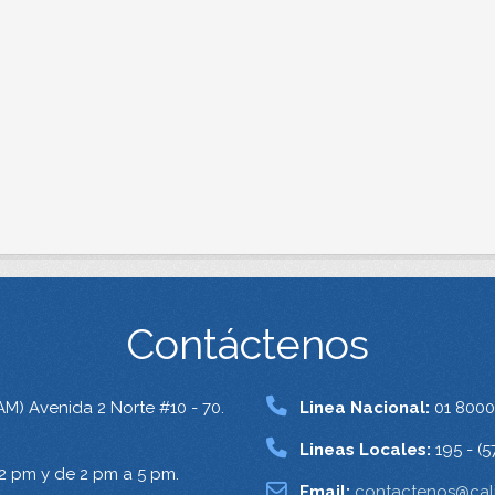
Contáctenos
AM) Avenida 2 Norte #10 - 70.
Linea Nacional:
01 8000
Lineas Locales:
195 - (5
12 pm y de 2 pm a 5 pm.
Email:
contactenos@cali