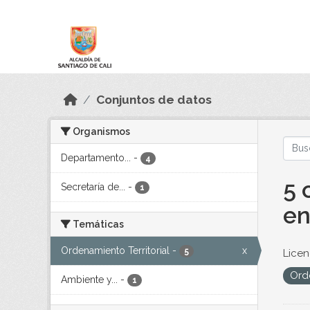
Skip to main content
Datos Abiertos
Conjuntos de datos
Organismos
Departamento...
-
4
5 
Secretaría de...
-
1
en
Temáticas
Ordenamiento Territorial
-
x
5
Licen
Orde
Ambiente y...
-
1