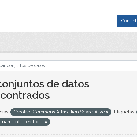
Conjunt
conjuntos de datos
contrados
cias:
Creative Commons Attribution Share-Alike
Etiquetas:
namiento Territorial