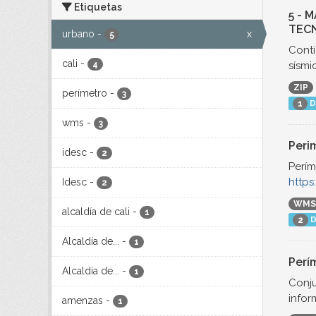
Etiquetas
5 - 
TECN
urbano
-
x
5
Conti
cali
-
sísmic
4
ZIP
perímetro
-
3
D
1
wms
-
3
Peri
idesc
-
2
Perím
https
Idesc
-
2
WMS
alcaldía de cali
-
1
D
2
Alcaldía de...
-
1
Perí
Alcaldía de...
-
1
Conju
infor
amenzas
-
1