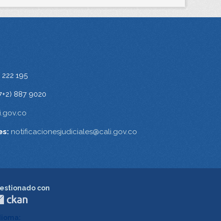
 222 195
7+2) 887 9020
.gov.co
es:
notificacionesjudiciales@cali.gov.co
estionado con
dioma