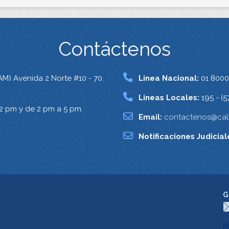
Contáctenos
AM) Avenida 2 Norte #10 - 70.
Linea Nacional:
01 8000
Lineas Locales:
195 - (5
12 pm y de 2 pm a 5 pm.
Email:
contactenos@cali
Notificaciones Judicial
G
I