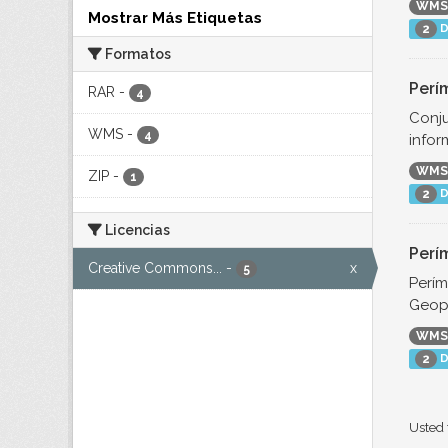
WMS
Mostrar Más Etiquetas
D
2
Formatos
Perí
RAR
-
4
Conju
WMS
-
4
infor
WMS
ZIP
-
1
D
2
Licencias
Perí
Creative Commons...
-
x
5
Perím
Geop
WMS
D
2
Usted 