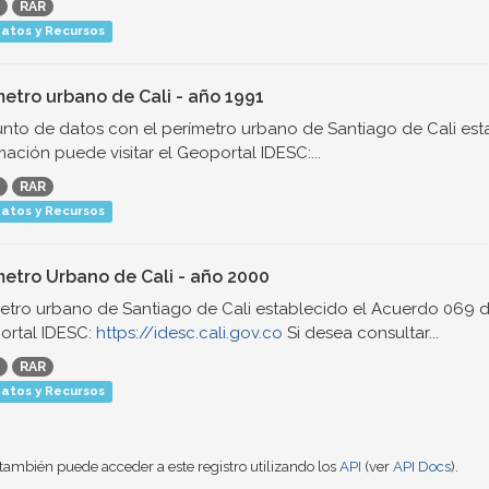
RAR
atos y Recursos
metro urbano de Cali - año 1991
nto de datos con el perímetro urbano de Santiago de Cali est
mación puede visitar el Geoportal IDESC:...
RAR
atos y Recursos
metro Urbano de Cali - año 2000
etro urbano de Santiago de Cali establecido el Acuerdo 069 de
ortal IDESC:
https://idesc.cali.gov.co
Si desea consultar...
RAR
atos y Recursos
también puede acceder a este registro utilizando los
API
(ver
API Docs
).