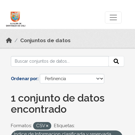
Skip to main content
Datos Abiertos
Conjuntos de datos
Ordenar por
1 conjunto de datos
encontrado
Formatos:
CSV
Etiquetas:
Indice de Informacion clasificada y reservada