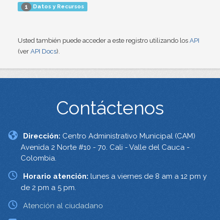
Datos y Recursos
1
Usted también puede acceder a este registro utilizando los
API
(ver
API Docs
).
Contáctenos
Dirección:
Centro Administrativo Municipal (CAM)
Avenida 2 Norte #10 - 70. Cali - Valle del Cauca -
Colombia.
Horario atención:
lunes a viernes de 8 am a 12 pm y
de 2 pm a 5 pm.
Atención al ciudadano