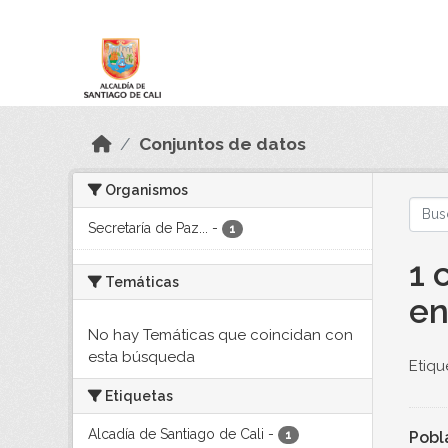
Skip to main content
Datos Abiertos
Conjuntos de datos
Organismos
Secretaría de Paz...
-
1
1 
Temáticas
en
No hay Temáticas que coincidan con
esta búsqueda
Etiqu
Etiquetas
Alcadía de Santiago de Cali
-
Pobl
1