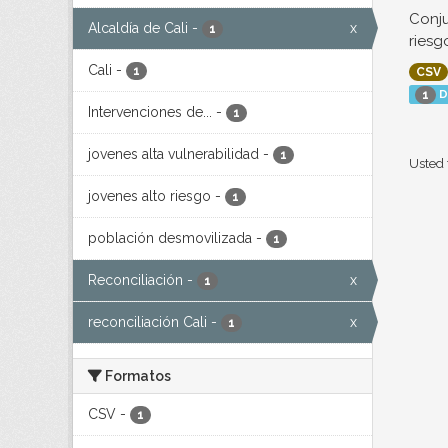
Conju
Alcaldía de Cali
-
x
1
riesg
Cali
-
1
CSV
D
1
Intervenciones de...
-
1
jovenes alta vulnerabilidad
-
1
Usted 
jovenes alto riesgo
-
1
población desmovilizada
-
1
Reconciliación
-
x
1
reconciliación Cali
-
x
1
Formatos
CSV
-
1