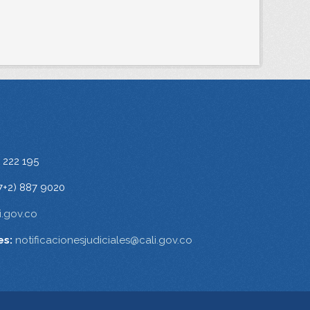
 222 195
7+2) 887 9020
.gov.co
es:
notificacionesjudiciales@cali.gov.co