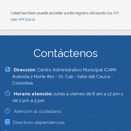
Usted también puede acceder a este registro utilizando los
API
(ver
API Docs
).
Contáctenos
Dirección:
Centro Administrativo Municipal (CAM)
Avenida 2 Norte #10 - 70. Cali - Valle del Cauca -
Colombia.
Horario atención:
lunes a viernes de 8 am a 12 pm y
de 2 pm a 5 pm.
Atención al ciudadano
Directorio dependencias