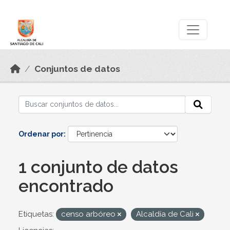
Skip to main content
Datos Abiertos
Conjuntos de datos
Ordenar por
1 conjunto de datos
encontrado
Etiquetas:
censo arbóreo
Alcaldía de Cali