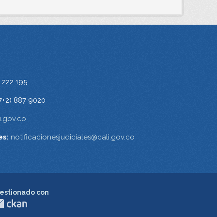
 222 195
7+2) 887 9020
.gov.co
es:
notificacionesjudiciales@cali.gov.co
estionado con