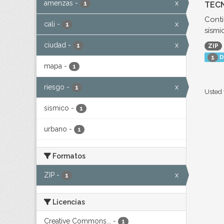
amenzas
-
x
TECN
1
Conti
cali
-
x
1
sísmic
ciudad
-
x
1
ZIP
D
1
mapa
-
1
riesgo
-
x
1
Usted 
sismico
-
1
urbano
-
1
Formatos
ZIP
-
x
1
Licencias
Creative Commons...
-
1