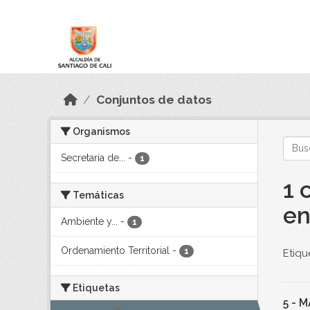
Skip to main content
Datos Abiertos
Conjuntos de datos
Organismos
Secretaría de...
-
1
1 
Temáticas
en
Ambiente y...
-
1
Ordenamiento Territorial
-
1
Etiqu
Etiquetas
5 - 