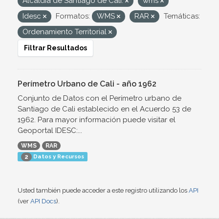
Alcaldía de Santiago de Cali.
wms
Idesc
Formatos:
WMS
RAR
Temáticas:
Ordenamiento Territorial
Filtrar Resultados
Perímetro Urbano de Cali - año 1962
Conjunto de Datos con el Perímetro urbano de
Santiago de Cali establecido en el Acuerdo 53 de
1962. Para mayor información puede visitar el
Geoportal IDESC:...
WMS
RAR
Datos y Recursos
2
Usted también puede acceder a este registro utilizando los
API
(ver
API Docs
).