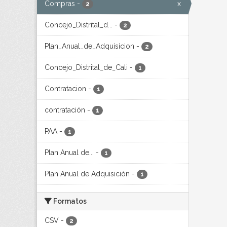
Compras
-
x
2
Concejo_Distrital_d...
-
2
Plan_Anual_de_Adquisicion
-
2
Concejo_Distrital_de_Cali
-
1
Contratacion
-
1
contratación
-
1
PAA
-
1
Plan Anual de...
-
1
Plan Anual de Adquisición
-
1
Formatos
CSV
-
2