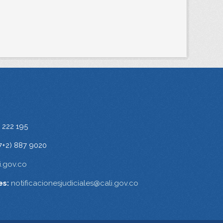
 222 195
7+2) 887 9020
.gov.co
es:
notificacionesjudiciales@cali.gov.co