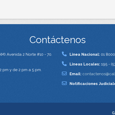
Contáctenos
AM) Avenida 2 Norte #10 - 70.
Linea Nacional:
01 8000
Lineas Locales:
195 - (5
12 pm y de 2 pm a 5 pm.
Email:
contactenos@cali
Notificaciones Judicial
G