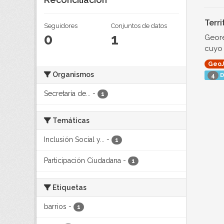
Terri
Seguidores
Conjuntos de datos
0
1
Geore
cuyo 
Geo
Organismos
D
4
Secretaría de...
-
1
Temáticas
Inclusión Social y...
-
1
Participación Ciudadana
-
1
Etiquetas
barrios
-
1