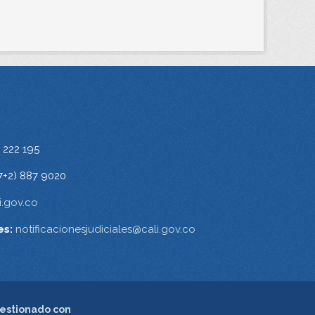
 222 195
7+2) 887 9020
.gov.co
es:
notificacionesjudiciales@cali.gov.co
estionado con