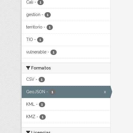
Cali
-
1
gestion
-
1
territorio
-
1
TIO
-
1
vulnerable
-
1
Formatos
CSV
-
1
GeoJSON
-
x
1
KML
-
1
KMZ
-
1
Licencias