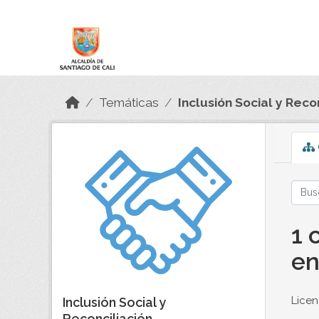
Skip to main content
Datos Abiertos
Temáticas
Inclusión Social y Reco
1 
en
Licen
Inclusión Social y
Reconciliación