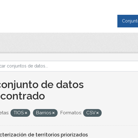
Conjunt
conjunto de datos
contrado
etas:
TIOS
Barrios
Formatos:
CSV
terización de territorios priorizados