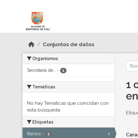
Skip to main content
Datos Abiertos
Conjuntos de datos
Organismos
Secretaría de...
-
1
1 
Temáticas
en
No hay Temáticas que coincidan con
esta búsqueda
Etiqu
Etiquetas
Barrios
-
x
Carac
1