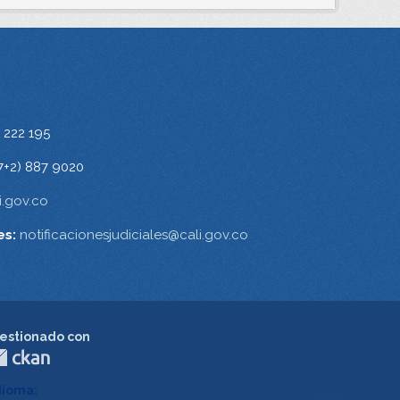
 222 195
7+2) 887 9020
.gov.co
es:
notificacionesjudiciales@cali.gov.co
estionado con
dioma