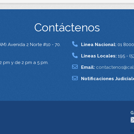
Contáctenos
AM) Avenida 2 Norte #10 - 70.
Linea Nacional:
01 8000
Lineas Locales:
195 - (5
12 pm y de 2 pm a 5 pm.
Email:
contactenos@cali
Notificaciones Judicial
G
I