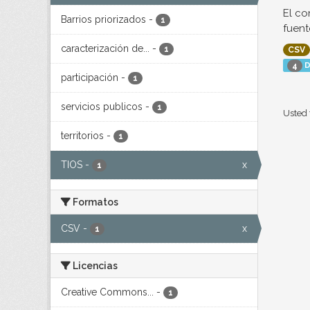
El co
Barrios priorizados
-
1
fuent
caracterización de...
-
1
CSV
D
4
participación
-
1
servicios publicos
-
1
Usted 
territorios
-
1
TIOS
-
x
1
Formatos
CSV
-
x
1
Licencias
Creative Commons...
-
1