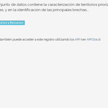
njunto de datos contiene la caracterización de territorios prior
es, y en la identificación de las principales brechas...
atos y Recursos
también puede acceder a este registro utilizando los
API
(ver
API Docs
).