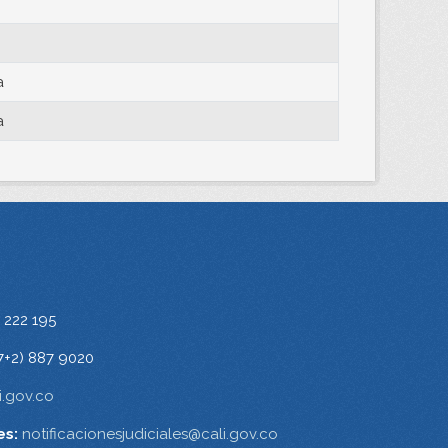
a
a
 222 195
7+2) 887 9020
.gov.co
es:
notificacionesjudiciales@cali.gov.co