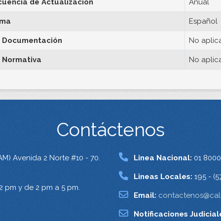
cuencia de Actualización
Anual
oma
Español
 Documentación
No aplic
 Normativa
No aplic
Contáctenos
AM) Avenida 2 Norte #10 - 70.
Linea Nacional:
01 8000
Lineas Locales:
195 - (5
12 pm y de 2 pm a 5 pm.
Email:
contactenos@cali
Notificaciones Judicial