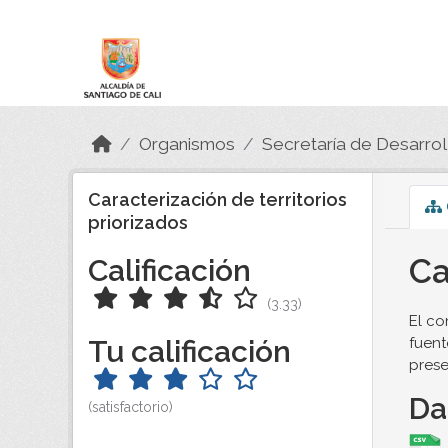
Skip to main content
Datos Abiertos
Organismos
Secretaría de Desarroll
Caracterización de territorios
priorizados
Ca
Calificación
(3.33)
El co
Tu calificación
fuent
presen
Da
(satisfactorio)