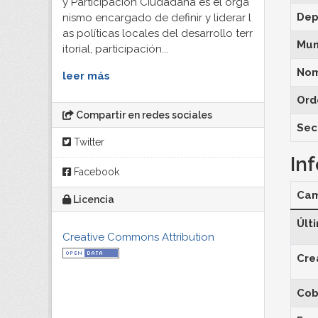
y Participación Ciudadana es el orga
Dep
nismo encargado de definir y liderar l
as políticas locales del desarrollo terr
Mun
itorial, participación...
Nom
leer más
Ord
Compartir en redes sociales
Sec
Twitter
In
Facebook
Ca
Licencia
Últ
Creative Commons Attribution
Cre
Cob