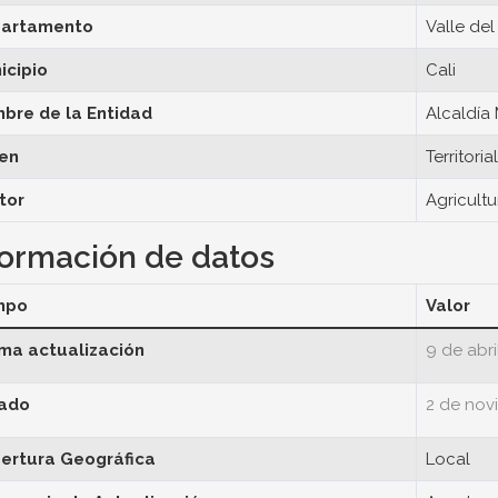
artamento
Valle de
icipio
Cali
bre de la Entidad
Alcaldía 
en
Territorial
tor
Agricultu
formación de datos
mpo
Valor
ima actualización
9 de abri
ado
2 de nov
ertura Geográfica
Local